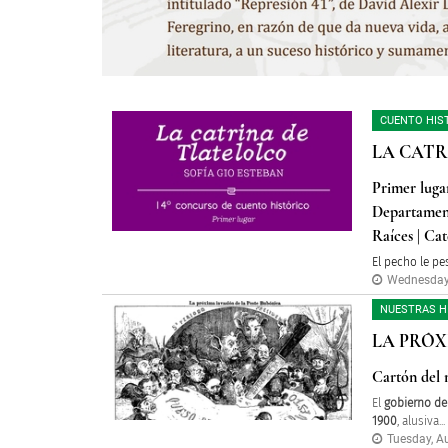
CUENTO HIS
LA CATR
Primer luga
Departament
Raíces | Cat
El pecho le pes
Wednesday,
NUESTRAS H
LA PRÓX
Cartón del 
El
gobierno de 
1900
, alusiva...
Tuesday, Au