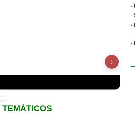
·
·
·
·
›
no
R
S TEMÁTICOS