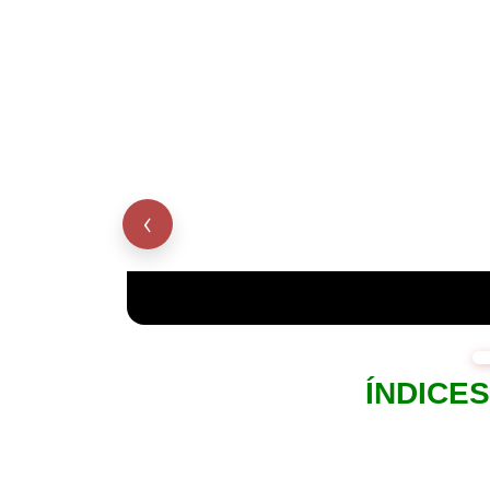
‹
El memorial del 68 I El milagro mexica
ÍNDICE