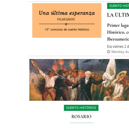
CUENTO HIS
LA ÚLTI
Primer luga
Histórico, 
Iberoameric
Era viernes 2 
Monday, Au
CUENTO HISTÓRICO
ROSARIO