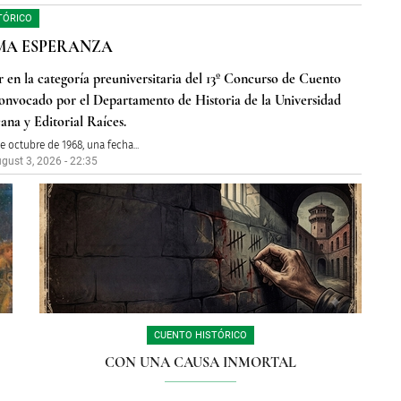
TÓRICO
MA ESPERANZA
r en la categoría preuniversitaria del 13º Concurso de Cuento
convocado por el Departamento de Historia de la Universidad
ana y Editorial Raíces.
de octubre de 1968,
una fecha
...
gust 3, 2026 - 22:35
CUENTO HISTÓRICO
CON UNA CAUSA INMORTAL