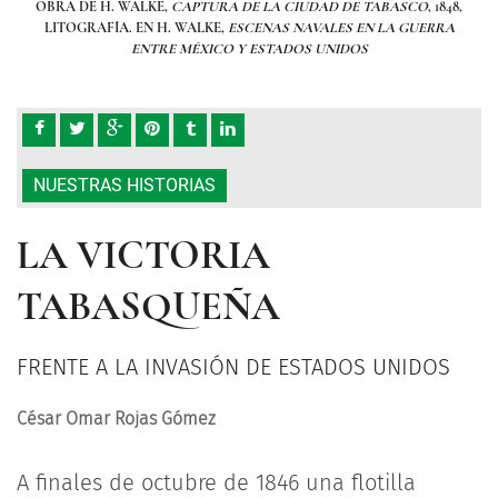
, 1848,
OBRA DE H. WALKE,
CAPTURA DE LA CIUDAD DE TABASCO
, 1848,
OBR
RRA
LITOGRAFÍA. EN H. WALKE,
ESCENAS NAVALES EN LA GUERRA
LI
ENTRE MÉXICO Y ESTADOS UNIDOS
NUESTRAS HISTORIAS
LA VICTORIA
TABASQUEÑA
FRENTE A LA INVASIÓN DE ESTADOS UNIDOS
César Omar Rojas Gómez
A finales de octubre de 1846 una flotilla