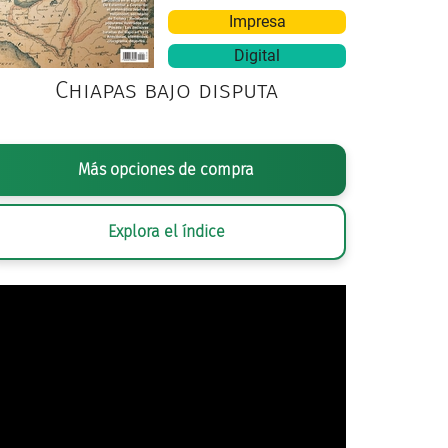
Impresa
Digital
Chiapas bajo disputa
estancia en la Ciudad de México, Batista visitó, acompañado de una comitiva civil y militar, 
Más opciones de compra
país.
RAFÍA ANÓNIMA,
FULGENCIO BATISTA ACOMPAÑADO POR MILITARES Y CI
Explora el índice
SECRETARÍA DE CULTURA.INAH.SINAFO.FN.MX