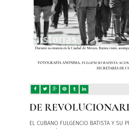
áticos de la capital del
Durante su estancia en la Ciudad de México, Batista visitó, acompañ
939. © (INV. 52201)
FOTOGRAFÍA ANÓNIMA,
FULGENCIO BATISTA ACOM
SECRETARÍA DE C
DE REVOLUCIONARI
EL CUBANO FULGENCIO BATISTA Y SU 