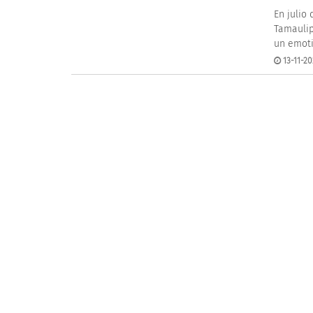
En julio
Tamaulip
un emoti
13-11-20