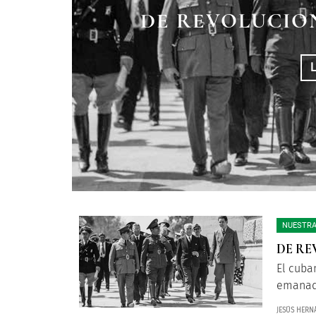
DE REVOLUCIO
NUESTRA
DE RE
El cuba
emanado
JESÚS HERN