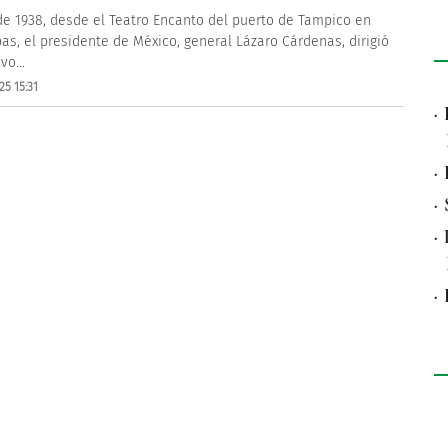
 de 1938, desde el Teatro Encanto del puerto de Tampico en
as, el presidente de México, general Lázaro Cárdenas, dirigió
vo...
25 15:31
·
·
·
·
·