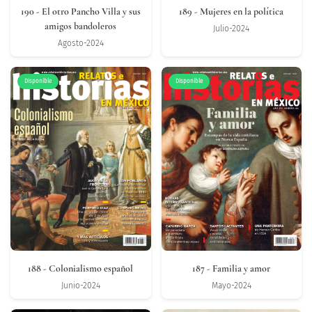
190
- El otro Pancho Villa y sus
189
- Mujeres en la política
amigos bandoleros
Julio-2024
Agosto-2024
Disponible
Disponible
188
- Colonialismo español
187
- Familia y amor
Junio-2024
Mayo-2024