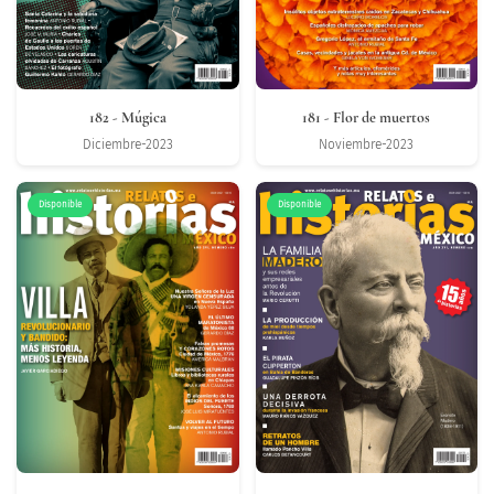
182
- Múgica
181
- Flor de muertos
Diciembre-2023
Noviembre-2023
Disponible
Disponible