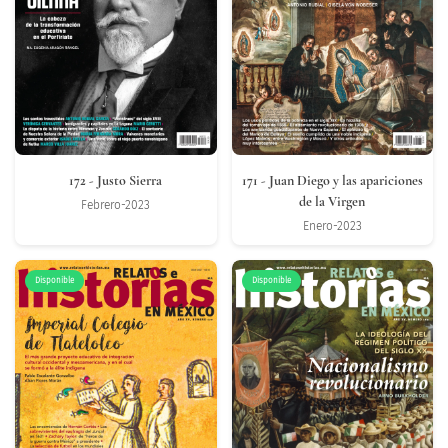
172
- Justo Sierra
171
- Juan Diego y las apariciones
de la Virgen
Febrero-2023
Enero-2023
Disponible
Disponible