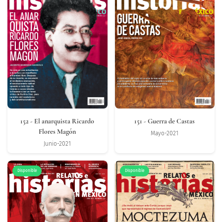
152
- El anarquista Ricardo
151
- Guerra de Castas
Flores Magón
Mayo-2021
Junio-2021
Disponible
Disponible