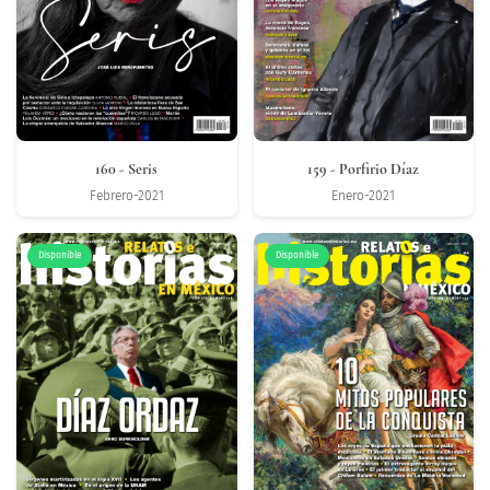
160
- Seris
159
- Porfirio Díaz
Febrero-2021
Enero-2021
Disponible
Disponible