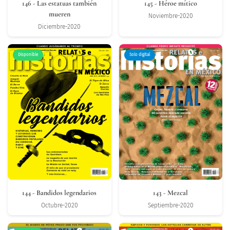
146
- Las estatuas también
145
- Héroe mítico
mueren
Noviembre-2020
Diciembre-2020
Disponible
Solo digital
144
- Bandidos legendarios
143
- Mezcal
Octubre-2020
Septiembre-2020