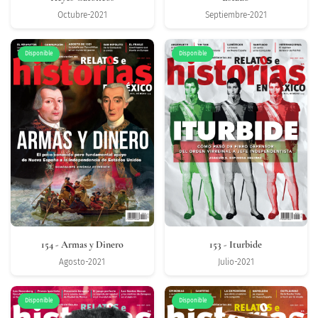
Octubre-2021
Septiembre-2021
Disponible
Disponible
154
- Armas y Dinero
153
- Iturbide
Agosto-2021
Julio-2021
Disponible
Disponible