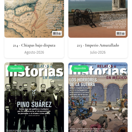
214
- Chiapas bajo disputa
213
- Imperio Amurallado
Agosto-2026
Julio-2026
Disponible
Disponible