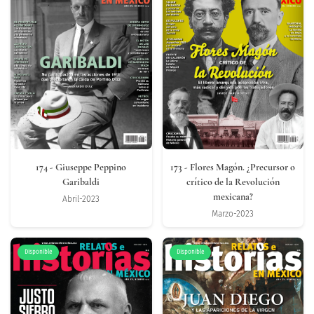
174
- Giuseppe Peppino
173
- Flores Magón. ¿Precursor o
Garibaldi
crítico de la Revolución
mexicana?
Abril-2023
Marzo-2023
Disponible
Disponible