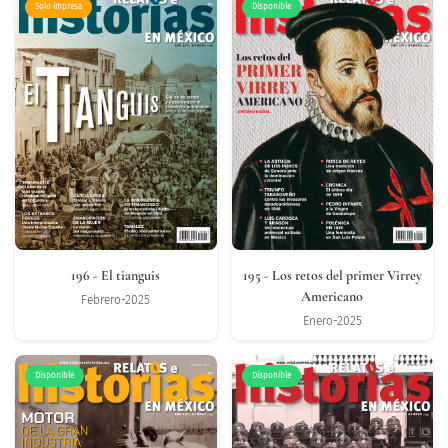
Solo impresa
Disponible
196
- El tianguis
195
- Los retos del primer Virrey
Americano
Febrero-2025
Enero-2025
Disponible
Disponible