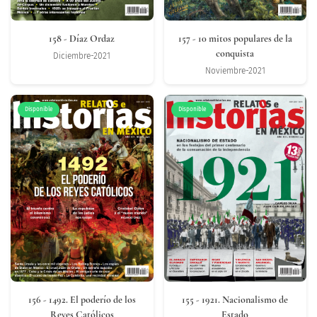
158
- Díaz Ordaz
157
- 10 mitos populares de la
conquista
Diciembre-2021
Noviembre-2021
Disponible
Disponible
156
- 1492. El poderío de los
155
- 1921. Nacionalismo de
Reyes Católicos
Estado