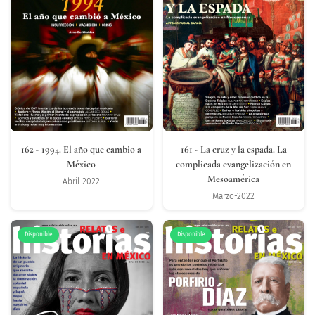
162
- 1994. El año que cambio a
161
- La cruz y la espada. La
México
complicada evangelización en
Mesoamérica
Abril-2022
Marzo-2022
Disponible
Disponible