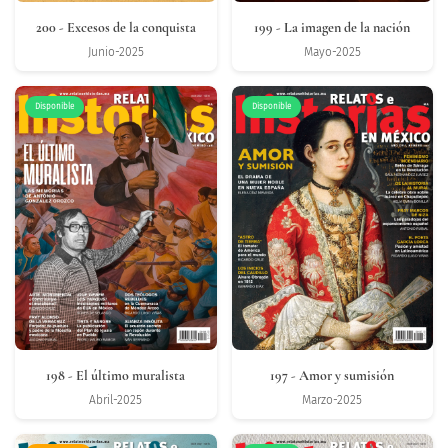
200
- Excesos de la conquista
199
- La imagen de la nación
Junio-2025
Mayo-2025
Disponible
Disponible
198
- El último muralista
197
- Amor y sumisión
Abril-2025
Marzo-2025