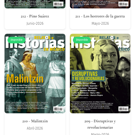
212
- Pino Suárez
211
- Los horrores de la guerra
Junio-2026
Mayo-2026
Disponible
Disponible
210
- Malintzin
209
- Disruptivas y
revolucionarias
Abril-2026
Marzo-2026