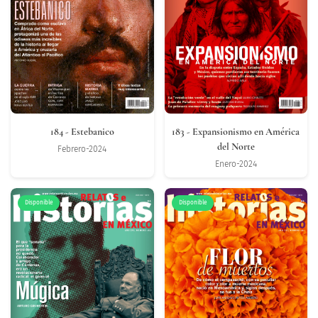
184
- Estebanico
183
- Expansionismo en América
del Norte
Febrero-2024
Enero-2024
Disponible
Disponible