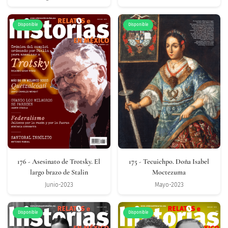
Disponible
Disponible
176
- Asesinato de Trotsky. El
175
- Tecuichpo. Doña Isabel
largo brazo de Stalin
Moctezuma
Junio-2023
Mayo-2023
Disponible
Disponible