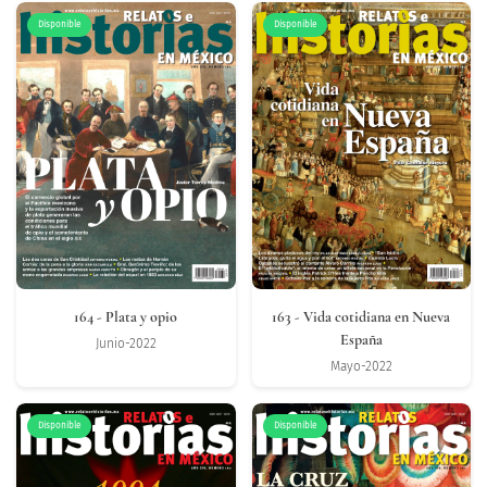
Disponible
Disponible
164
- Plata y opio
163
- Vida cotidiana en Nueva
España
Junio-2022
Mayo-2022
Disponible
Disponible