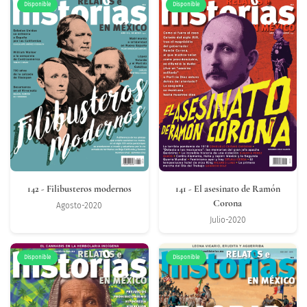
Disponible
Disponible
142
- Filibusteros modernos
141
- El asesinato de Ramón
Corona
Agosto-2020
Julio-2020
Disponible
Disponible