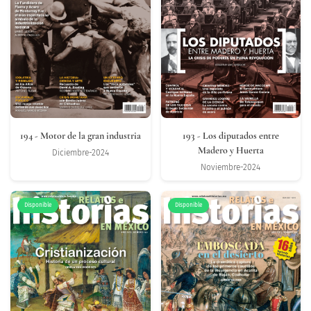
194
- Motor de la gran industria
193
- Los diputados entre
Madero y Huerta
Diciembre-2024
Noviembre-2024
Disponible
Disponible