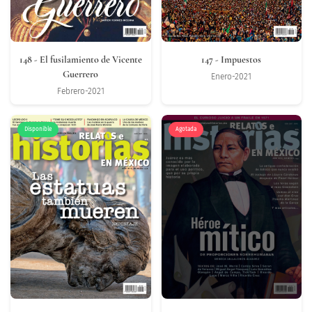
148
- El fusilamiento de Vicente
147
- Impuestos
Guerrero
Enero-2021
Febrero-2021
Disponible
Agotada