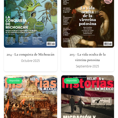
204
- La conquista de Michoacán
203
- La vida oculta de la
virreina potosina
Octubre-2025
Septiembre-2025
Disponible
Disponible