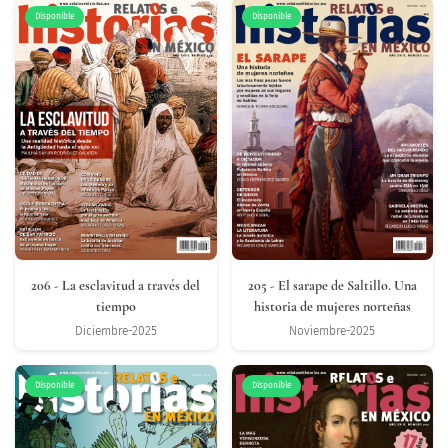
Disponible
Disponible
206
- La esclavitud a través del
205
- El sarape de Saltillo. Una
tiempo
historia de mujeres norteñas
Diciembre-2025
Noviembre-2025
Disponible
Disponible