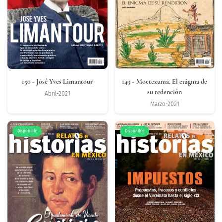
150
- José Yves Limantour
149
- Moctezuma. El enigma de
su redención
Abril-2021
Marzo-2021
Disponible
Disponible