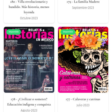
180
- Villa revolucionario y
179
- La familia Madero
bandido. Más historia, menos
Septiembre-2023
leyenda
Octubre-2023
Disponible
Disponible
178
- ¿Civilizar o someter?
177
- Calaveras y catrinas
Educación indígena y conquista
Julio-2023
Agosto-2023