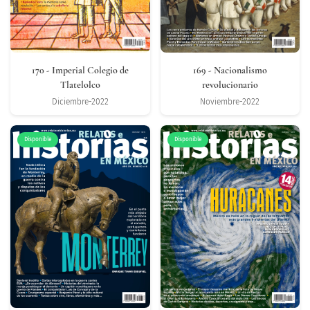
170
- Imperial Colegio de
169
- Nacionalismo
Tlatelolco
revolucionario
Diciembre-2022
Noviembre-2022
Disponible
Disponible