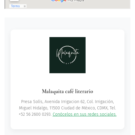
Malaquita café literario
Presa Solís, Avenida Irrigacion 62, Col. Irrigación,
Miguel Hidalgo, 11500 Ciudad de México, CDMX, Tel.
+52 56 2600 0293.
Conócelos en sus redes sociales.