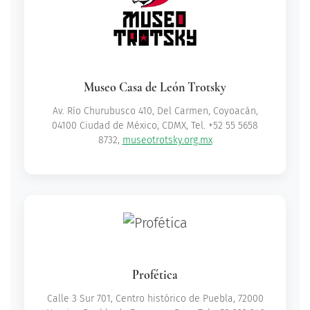
Museo Casa de León Trotsky
Av. Río Churubusco 410, Del Carmen, Coyoacán,
04100 Ciudad de México, CDMX, Tel. +52 55 5658
8732,
museotrotsky.org.mx
Profética
Calle 3 Sur 701, Centro histórico de Puebla, 72000