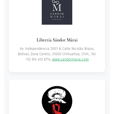
Librería Sándor Márai
Av. Independencia 2001 & Calle Nicolás Bravo,
Bolívar, Zona Centro, 31000 Chihuahua, Chih., Tel.
+52 614 410 6714,
www.sandormarai.com