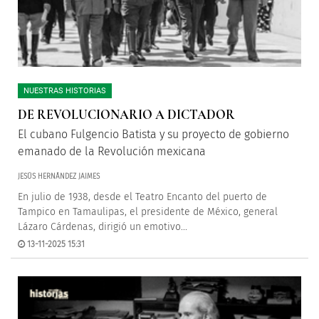
NUESTRAS HISTORIAS
DE REVOLUCIONARIO A DICTADOR
El cubano Fulgencio Batista y su proyecto de gobierno
emanado de la Revolución mexicana
JESÚS HERNÁNDEZ JAIMES
En julio de 1938, desde el Teatro Encanto del puerto de
Tampico en Tamaulipas, el presidente de México, general
Lázaro Cárdenas, dirigió un emotivo...
13-11-2025 15:31