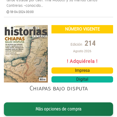
tarde estaba por caer. Tina Modotti y su marido Carlos
Contreras –conocido...
18-04-2024 00:00
NÚMERO VIGENTE
214
Edición
Agosto 2026
! Adquiérela !
Impresa
Digital
Chiapas bajo disputa
Más opciones de compra