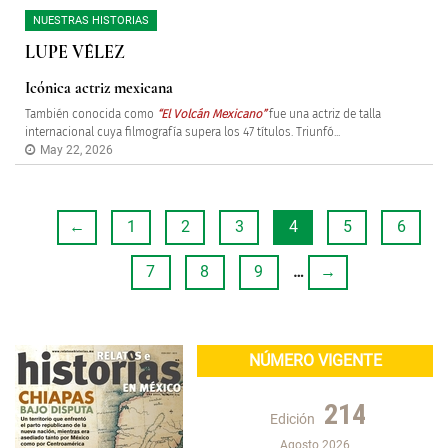
NUESTRAS HISTORIAS
LUPE VÉLEZ
Icónica actriz mexicana
También conocida como
“El Volcán Mexicano”
fue una actriz de talla
internacional cuya filmografía supera los 47 títulos. Triunfó...
May 22, 2026
←
1
2
3
4
5
6
7
8
9
…
→
NÚMERO VIGENTE
214
Edición
Agosto 2026