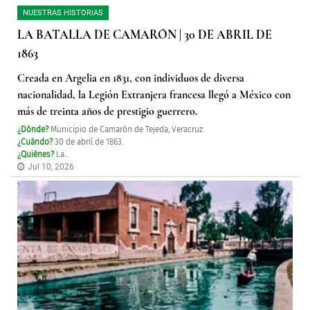
NUESTRAS HISTORIAS
LA BATALLA DE CAMARÓN | 30 DE ABRIL DE
1863
Creada en Argelia en 1831, con individuos de diversa
nacionalidad, la Legión Extranjera francesa llegó a México con
más de treinta años de prestigio guerrero.
¿Dónde?
Municipio de Camarón de Tejeda, Veracruz.
¿Cuándo?
30 de abril de 1863.
¿Quiénes?
La...
Jul 10, 2026