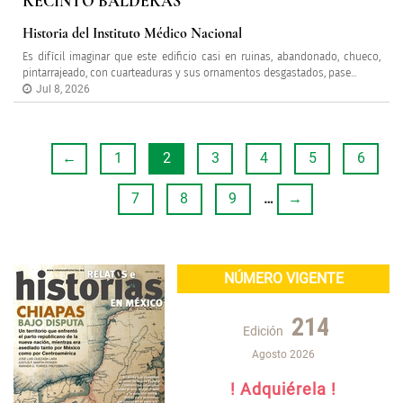
RECINTO BALDERAS
Historia del Instituto Médico Nacional
Es difícil imaginar que este edificio casi en ruinas, abandonado, chueco,
pintarrajeado, con cuarteaduras y sus ornamentos desgastados, pase...
Jul 8, 2026
←
1
2
3
4
5
6
7
8
9
…
→
NÚMERO VIGENTE
214
Edición
Agosto 2026
! Adquiérela !