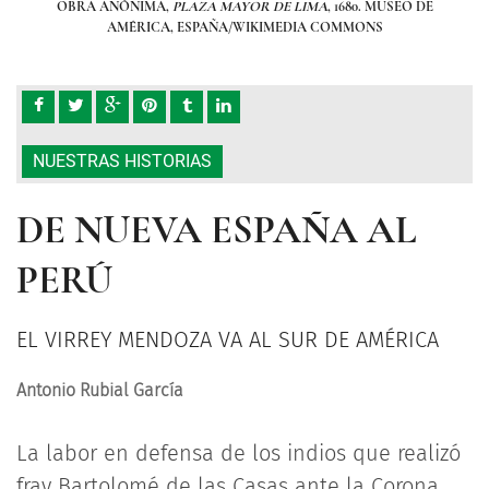
DE
OBRA ANÓNIMA,
PLAZA MAYOR DE LIMA
, 1680. MUSEO DE
O
AMÉRICA, ESPAÑA/WIKIMEDIA COMMONS
NUESTRAS HISTORIAS
DE NUEVA ESPAÑA AL
PERÚ
EL VIRREY MENDOZA VA AL SUR DE AMÉRICA
Antonio Rubial García
La labor en defensa de los indios que realizó
fray Bartolomé de las Casas ante la Corona