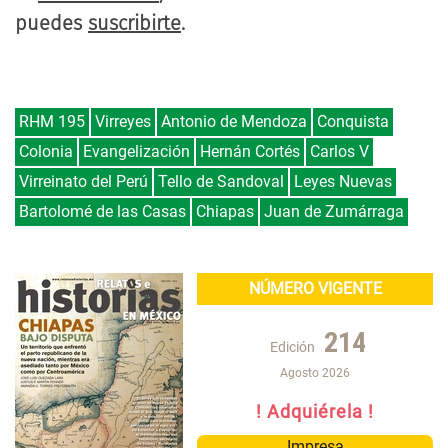
puedes
suscribirte
.
RHM 195
Virreyes
Antonio de Mendoza
Conquista
Colonia
Evangelización
Hernán Cortés
Carlos V
Virreinato del Perú
Tello de Sandoval
Leyes Nuevas
Bartolomé de las Casas
Chiapas
Juan de Zumárraga
NÚMERO VIGENTE
214
Edición
Agosto 2026
! Adquiérela !
Impresa