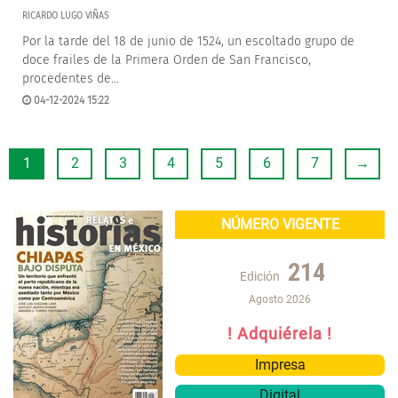
RICARDO LUGO VIÑAS
Por la tarde del 18 de junio de 1524, un escoltado grupo de
doce frailes de la Primera Orden de San Francisco,
procedentes de...
04-12-2024 15:22
1
2
3
4
5
6
7
→
NÚMERO VIGENTE
214
Edición
Agosto 2026
! Adquiérela !
Impresa
Digital