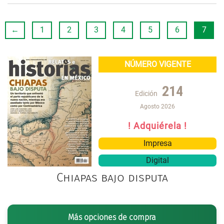
←
1
2
3
4
5
6
7
NÚMERO VIGENTE
214
Edición
Agosto 2026
! Adquiérela !
Impresa
Digital
Chiapas bajo disputa
Más opciones de compra