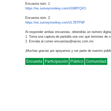
Encuesta núm. 1:
https://es.surveymonkey.com/r/
LW8YQX3
Encuesta núm. 2:
https://es.surveymonkey.com/r/
L7BTPNF
Al responder ambas encuestas, obtendrás un número digital 
1. Toma una captura de pantalla una vez que termines de co
2. Envíala al correo
encuestas@raices.com.mx
¡Muchas gracias por apoyarnos y ser parte de nuestro públi
Encuesta
Participación
Público
Comunidad