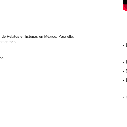
de Relatos e Historias en México. Para ello:
ntestarla.
·
co!
·
·
·
·