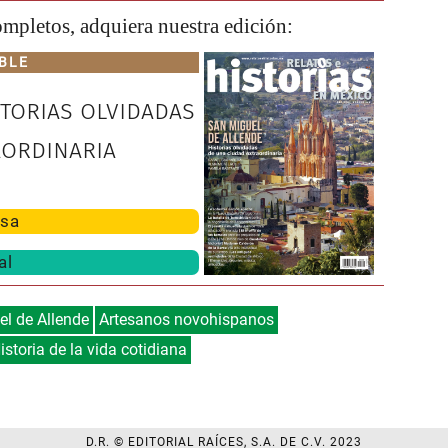
completos, adquiera nuestra edición:
BLE
storias olvidadas
aordinaria
sa
al
l de Allende
Artesanos novohispanos
istoria de la vida cotidiana
D.R. © EDITORIAL RAÍCES, S.A. DE C.V. 2023