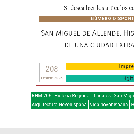
Si desea leer los artículos 
NÚMERO DISPONI
San Miguel de Allende. Hi
de una ciudad extr
Impre
208
Digit
Febrero 2026
RHM 208
Historia Regional
Lugares
San Migue
Arquitectura Novohispana
Vida novohispana
H