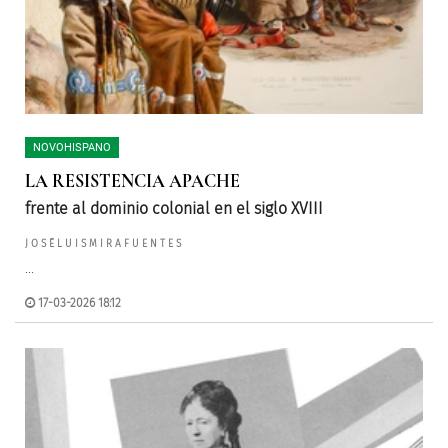
NOVOHISPANO
LA RESISTENCIA APACHE
frente al dominio colonial en el siglo XVIII
J O S É L U I S M I R A F U E N T E S
...
17-03-2026 18:12