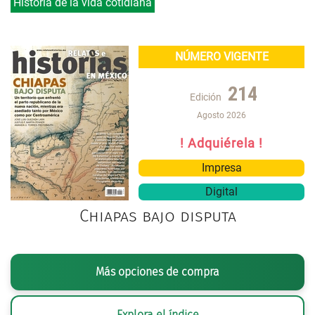
Historia de la vida cotidiana
NÚMERO VIGENTE
214
Edición
Agosto 2026
! Adquiérela !
Impresa
Digital
Chiapas bajo disputa
Más opciones de compra
Explora el índice