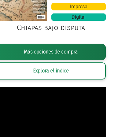
Impresa
Digital
Chiapas bajo disputa
nima, El cantante, siglo XVI, en Bernardino de Sahagún, Histori
Más opciones de compra
paña (Códice florentino), Libro X. Biblioteca del congreso, EUA.
Explora el índice