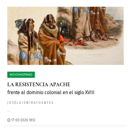
NOVOHISPANO
LA RESISTENCIA APACHE
frente al dominio colonial en el siglo XVIII
J O S É L U I S M I R A F U E N T E S
...
17-03-2026 18:12