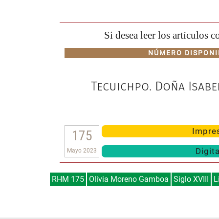
Si desea leer los artículos 
NÚMERO DISPONI
Tecuichpo. Doña Isab
Impre
175
Digita
Mayo 2023
RHM 175
Olivia Moreno Gamboa
Siglo XVIII
L