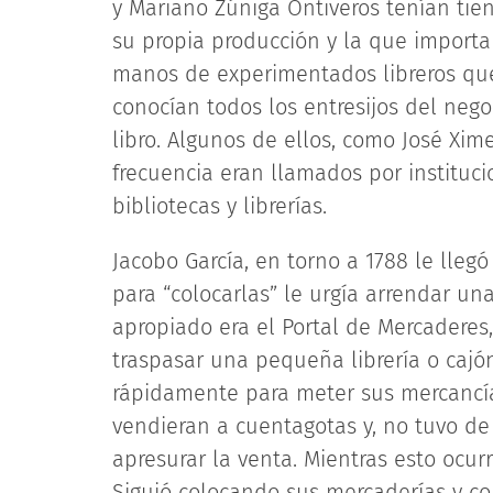
y Mariano Zúñiga Ontiveros tenían tie
su propia producción y la que import
manos de experimentados libreros que,
conocían todos los entresijos del negoc
libro. Algunos de ellos, como José Xime
frecuencia eran llamados por instituci
bibliotecas y librerías.
Jacobo García, en torno a 1788 le lleg
para “colocarlas” le urgía arrendar un
apropiado era el Portal de Mercaderes,
traspasar una pequeña librería o cajó
rápidamente para meter sus mercancías
vendieran a cuentagotas y, no tuvo de 
apresurar la venta. Mientras esto ocur
Siguió colocando sus mercaderías y co