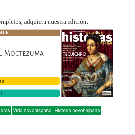
completos, adquiera nuestra edición:
BLE
el Moctezuma
sa
l
ibros
Vida novohispana
Historia novohispana