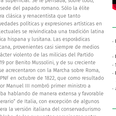
a superficial. Se le pensaba, sobre todo,
sede del papado romano. Sólo la élite
ura clásica y renacentista que tanto
edades políticas y expresiones artísticas en
lectuales se reivindicaba una tradición latina
ica hispana y lusitana. Las esporádicas
·
xicana, provenientes casi siempre de medios
ter violento de las milicias del Partido
·
19 por Benito Mussolini, y de su creciente
·
s se acrecentaron con la Marcha sobre Roma,
·
l PNF en octubre de 1822, que como resultado
ctor Manuel III nombró primer ministro a
·
taba hablando de manera extensa y favorable
iterario” de Italia, con excepción de algunos
era la versión italiana del conservadurismo