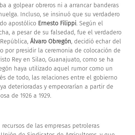
ba a golpear obreros ni a arrancar banderas
huelga. Incluso, se insinuó que su verdadero
ado apostólico
Ernesto Filippi
.
Según el
cha, a pesar de su falsedad, fue el verdadero
 República,
Álvaro Obregón
, decidió echar del
no por presidir la ceremonia de colocación de
isto Rey en Silao, Guanajuato, como se ha
regón haya utilizado aquel rumor como un
s de todo, las relaciones entre el gobierno
 ya deterioradas y empeorarían a partir de
iosa de 1926 a 1929.
 recursos de las empresas petroleras
Unión de Sindicatos de Agricultores, y que