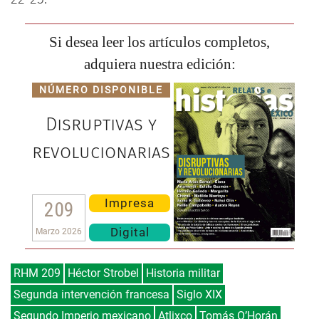
Si desea leer los artículos completos,
adquiera nuestra edición:
NÚMERO DISPONIBLE
Disruptivas y
revolucionarias
Impresa
209
Digital
Marzo 2026
RHM 209
Héctor Strobel
Historia militar
Segunda intervención francesa
Siglo XIX
Segundo Imperio mexicano
Atlixco
Tomás O’Horán