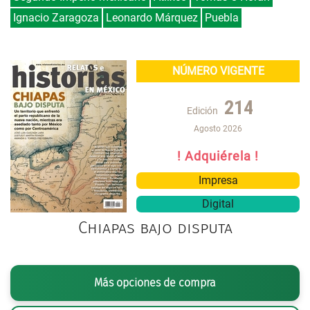
Ignacio Zaragoza
Leonardo Márquez
Puebla
NÚMERO VIGENTE
214
Edición
Agosto 2026
! Adquiérela !
Impresa
Digital
Chiapas bajo disputa
Más opciones de compra