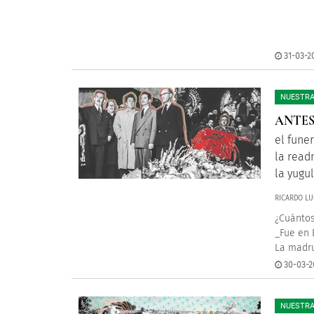
31-03-2
NUESTRA
ANTES
el funer
la read
la yugu
RICARDO LU
¿Cuántos
_Fue en B
La madru
30-03-2
NUESTRA