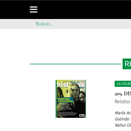
R
LA COLE
209. 
Relatos
María Ar
Galindo 
Nahui Ol