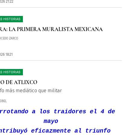
026 21:22
S HISTORIAS
A: LA PRIMERA MURALISTA MEXICANA
UCEDO ZARCO
26 18:21
S HISTORIAS
TO DE ATLIXCO
nfo más mediático que militar
OBEL
rrotando a los traidores el 4 de
mayo
ntribuyó eficazmente al triunfo