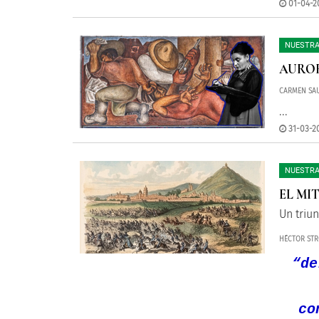
01-04-2
NUESTRA
AUROR
CARMEN SA
...
31-03-20
NUESTRA
EL MI
Un triu
HÉCTOR STR
“de
co