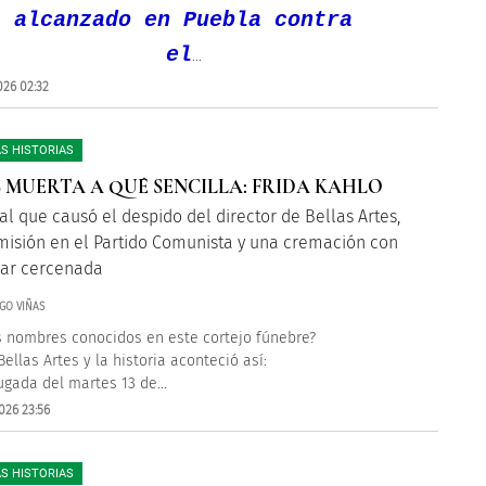
alcanzado en Puebla contra
el
...
026 02:32
S HISTORIAS
 MUERTA A QUÉ SENCILLA: FRIDA KAHLO
al que causó el despido del director de Bellas Artes,
misión en el Partido Comunista y una cremación con
lar cercenada
GO VIÑAS
 nombres conocidos en este cortejo fúnebre?
ellas Artes y la historia aconteció así:
gada del martes 13 de...
026 23:56
S HISTORIAS