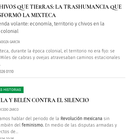
HIVOS QUE TIERRAS: LA TRASHUMANCIA QUE
SFORMÓ LA MIXTECA
enda volante: economía, territorio y chivos en la
 colonial
ENDOZA GARCÍA
teca, durante la época colonial, el territorio no era fijo: se
. Miles de cabras y ovejas atravesaban caminos estacionales
.
026 01:10
S HISTORIAS
LA Y BELÉN CONTRA EL SILENCIO
UCEDO ZARCO
amos hablar del periodo de la
Revolución mexicana
sin
ambién del
feminismo.
En medio de las disputas armadas y
ctos de...