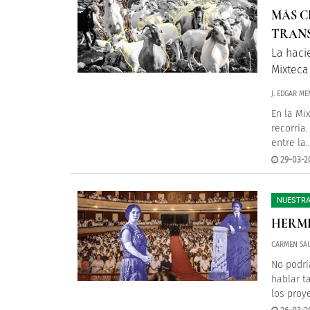
MÁS C
TRAN
La haci
Mixteca
J. EDGAR M
En la Mix
recorría
entre la..
29-03-2
NUESTRA
HERMI
CARMEN SA
No podrí
hablar t
los proye