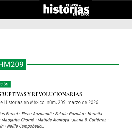
HM209
CCIÓN
DISRUPTIVAS Y REVOLUCIONARIAS
 e Historias en México, núm. 209, marzo de 2026
ias Bernal • Elena Arizmendi • Eulalia Guzmán • Hermila
• Margarita Chorné • Matilde Montoya • Juana B. Gutiérrez •
in • Nellie Campobello
...