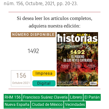
núm. 156, Octubre, 2021, pp. 20-23.
Si desea leer los artículos completos,
adquiera nuestra edición:
NÚMERO DISPONIBLE
1492
Impresa
156
Digital
Octubre 2021
RHM 156
Francisco Suárez Clavería
Librero
El Parián
Nueva España
Ciudad de México
Vecindades