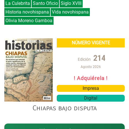
La Culebrita
Santo Oficio
Siglo XVIII
Historia novohispana
Vida novohispana
Olivia Moreno Gamboa
NÚMERO VIGENTE
214
Edición
Agosto 2026
! Adquiérela !
Impresa
Digital
Chiapas bajo disputa