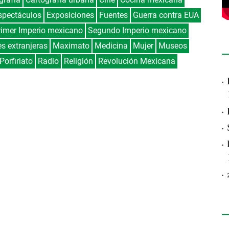
spectáculos
Exposiciones
Fuentes
Guerra contra EUA
rimer Imperio mexicano
Segundo Imperio mexicano
es extranjeras
Maximato
Medicina
Mujer
Museos
Porfiriato
Radio
Religión
Revolución Mexicana
·
·
·
·
·