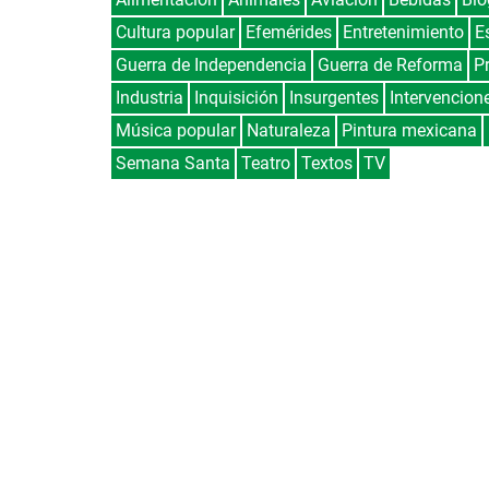
Cultura popular
Efemérides
Entretenimiento
E
Guerra de Independencia
Guerra de Reforma
P
Industria
Inquisición
Insurgentes
Intervencion
Música popular
Naturaleza
Pintura mexicana
Semana Santa
Teatro
Textos
TV