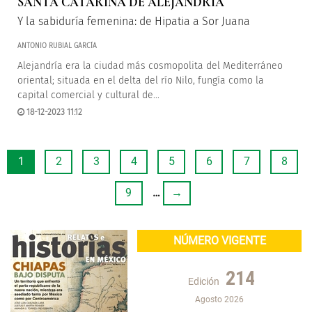
SANTA CATARINA DE ALEJANDRÍA
Y la sabiduría femenina: de Hipatia a Sor Juana
ANTONIO RUBIAL GARCÍA
Alejandría era la ciudad más cosmopolita del Mediterráneo
oriental; situada en el delta del río Nilo, fungía como la
capital comercial y cultural de...
18-12-2023 11:12
1
2
3
4
5
6
7
8
9
…
→
NÚMERO VIGENTE
214
Edición
Agosto 2026