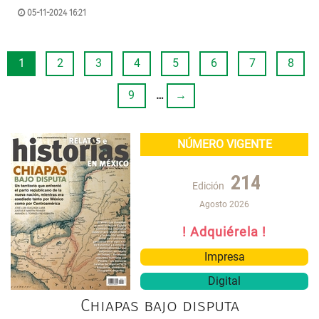
05-11-2024 16:21
1
2
3
4
5
6
7
8
9
…
→
NÚMERO VIGENTE
214
Edición
Agosto 2026
! Adquiérela !
Impresa
Digital
Chiapas bajo disputa