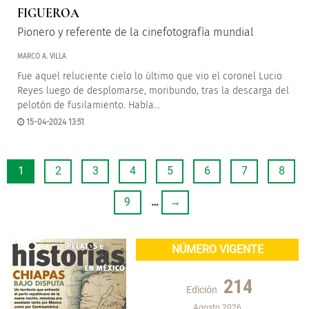
FIGUEROA
Pionero y referente de la cinefotografía mundial
MARCO A. VILLA
Fue aquel reluciente cielo lo último que vio el coronel Lucio
Reyes luego de desplomarse, moribundo, tras la descarga del
pelotón de fusilamiento. Había...
15-04-2024 13:51
1
2
3
4
5
6
7
8
9
…
→
NÚMERO VIGENTE
214
Edición
Agosto 2026