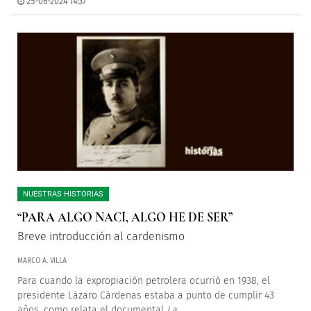
25-06-2024 14:37
NUESTRAS HISTORIAS
“PARA ALGO NACÍ, ALGO HE DE SER”
Breve introducción al cardenismo
MARCO A. VILLA
Para cuando la expropiación petrolera ocurrió en 1938, el
presidente Lázaro Cárdenas estaba a punto de cumplir 43
años, como relata el documental
La
...