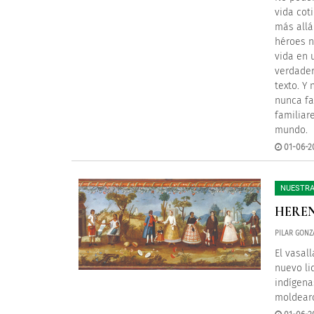
vida cot
más allá
héroes ni
vida en 
verdader
texto. Y
nunca fa
familiar
mundo.
01-06-2
NUESTRA
HEREN
PILAR GONZ
El vasal
nuevo li
indígena
moldearo