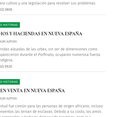
para cultivo y una legislación para resolver sus problemas.
022 08:50
S HISTORIAS
OS Y HACIENDAS EN NUEVA ESPAÑA
ALBO AIZPURU
endas alejadas de las urbes, sin ser de dimensiones como
aparecieron durante el Porfiriato, ocuparon numerosa fuerza
indígena.
022 09:20
S HISTORIAS
 EN VENTA EN NUEVA ESPAÑA
ALBO AIZPURU
vitud fue común para las personas de origen africano; incluso
onventos las tenían de esclavas. Debido a su costo, los amos