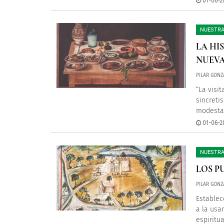
01-06-2
NUESTRA
LA HI
NUEVA
PILAR GONZ
“La visi
sincreti
modesta
01-06-2
NUESTRA
LOS P
PILAR GONZ
Establec
a la usan
espiritu