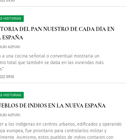
022 09:30
S HISTORIAS
STORIA DEL PAN NUESTRO DE CADA DÍA EN
 ESPAÑA
ALBO AIZPURU
ta a una cocina señorial o conventual mostraría un
smo total que también se daba en las viviendas más
s”
022 09:10
S HISTORIAS
UEBLOS DE INDIOS EN LA NUEVA ESPAÑA
ALBO AIZPURU
er a los indígenas en centros urbanos, edificados y operando
za europea, fue prioritario para controlarlos militar y
almente. Asimismo, estos pueblos de indios contaron con