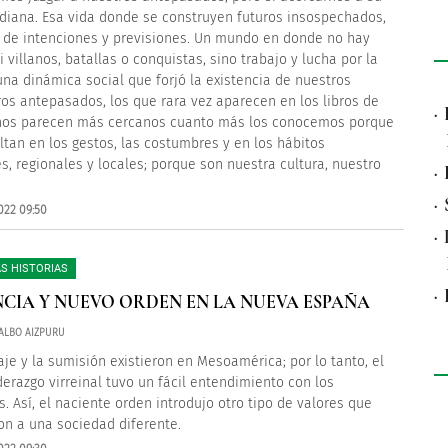
idiana. Esa vida donde se construyen futuros insospechados,
 de intenciones y previsiones. Un mundo en donde no hay
 villanos, batallas o conquistas, sino trabajo y lucha por la
una dinámica social que forjó la existencia de nuestros
os antepasados, los que rara vez aparecen en los libros de
·
 nos parecen más cercanos cuanto más los conocemos porque
ltan en los gestos, las costumbres y en los hábitos
es, regionales y locales; porque son nuestra cultura, nuestro
·
·
022 09:50
·
S HISTORIAS
·
CIA Y NUEVO ORDEN EN LA NUEVA ESPAÑA
ALBO AIZPURU
laje y la sumisión existieron en Mesoamérica; por lo tanto, el
derazgo virreinal tuvo un fácil entendimiento con los
s. Así, el naciente orden introdujo otro tipo de valores que
n a una sociedad diferente.