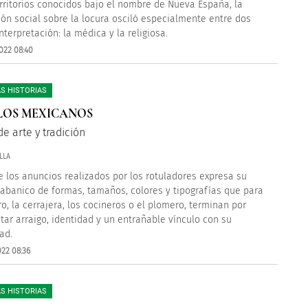
erritorios conocidos bajo el nombre de Nueva España, la
ón social sobre la locura osciló especialmente entre dos
nterpretación: la médica y la religiosa.
022 08:40
S HISTORIAS
LOS MEXICANOS
e arte y tradición
LLA
de los anuncios realizados por los rotuladores expresa su
 abanico de formas, tamaños, colores y tipografías que para
ro, la cerrajera, los cocineros o el plomero, terminan por
tar arraigo, identidad y un entrañable vínculo con su
ad.
022 08:36
S HISTORIAS