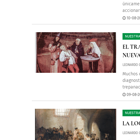
únicamen
accionar
10-08-2
NUESTRA
EL TR
NUEVA
LEONARDO 
Muchos d
diagnost
trepanac
09-08-2
NUESTRA
LA LO
LEONARDO 