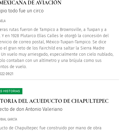
MEXICANA DE AVIACIÓN
ipio todo fue un circo
VELA
eras rutas fueron de Tampico a Brownsville, a Tuxpan y a
. Y en 1928 Plutarco Elías Calles le otorgó la concesión del
ervicio de correo postal, México-Tuxpan-Tampico. Se dice
ro el gran reto de los Fairchild era saltar la Sierra Madre
. Un vuelo muy arriesgado, especialmente con cielo nublado,
olo contaban con un altímetro y una brújula como sus
ntos de vuelo.
022 09:21
S HISTORIAS
STORIA DEL ACUEDUCTO DE CHAPULTEPEC
ecto de don Antonio Valeriano
BIAL GARCÍA
ucto de Chapultepec fue construido por mano de obra