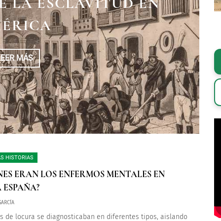
EN EL VIRREINATO DE
E LA ESCLAVITUD EN
A TRAVÉS DEL TIEMPO
VA ESPAÑA
ÉRICA
LEER MÁS
LEER MÁS
LEER MÁS
S HISTORIAS
NES ERAN LOS ENFERMOS MENTALES EN
 ESPAÑA?
GARCÍA
s de locura se diagnosticaban en diferentes tipos, aislando