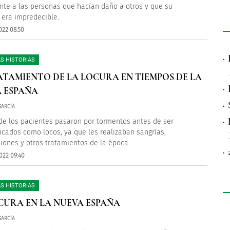
te a las personas que hacían daño a otros y que su
 era impredecible.
022 08:50
·
S HISTORIAS
ATAMIENTO DE LA LOCURA EN TIEMPOS DE LA
·
 ESPAÑA
·
GARCÍA
·
e los pacientes pasaron por tormentos antes de ser
icados como locos, ya que les realizaban sangrías,
iones y otros tratamientos de la época.
·
022 09:40
S HISTORIAS
CURA EN LA NUEVA ESPAÑA
GARCÍA