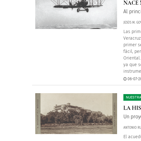
NACE 
Al princ
JESÚS M. GO
Las prim
Veracruz
primer s
fácil, pe
Oriental
ya que s
instrume
06-07-2
NUESTRA
LA HI
Un proy
ANTONIO RU
El acued