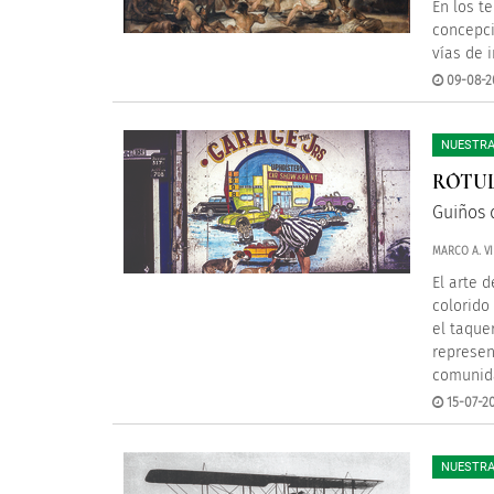
En los t
concepci
vías de i
09-08-2
NUESTRA
RÓTU
Guiños d
MARCO A. VI
El arte 
colorido
el taque
represen
comunid
15-07-2
NUESTRA