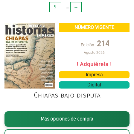
9
…
→
NÚMERO VIGENTE
214
Edición
Agosto 2026
! Adquiérela !
Impresa
Digital
Chiapas bajo disputa
Más opciones de compra