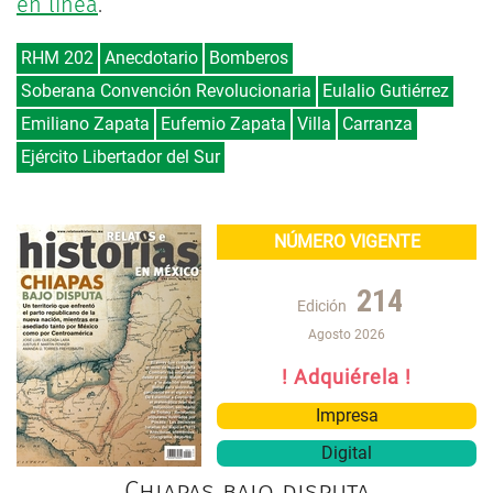
en línea
.
RHM 202
Anecdotario
Bomberos
Soberana Convención Revolucionaria
Eulalio Gutiérrez
Emiliano Zapata
Eufemio Zapata
Villa
Carranza
Ejército Libertador del Sur
NÚMERO VIGENTE
214
Edición
Agosto 2026
! Adquiérela !
Impresa
Digital
Chiapas bajo disputa