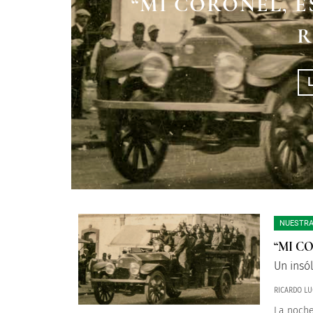
“MI CORONEL, 
CUANDO VEAS SU
R
NUESTRA
“MI C
Un insó
RICARDO LU
La noche