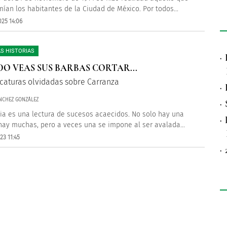
mían los habitantes de la Ciudad de México. Por todos...
025 14:06
S HISTORIAS
·
O VEAS SUS BARBAS CORTAR...
icaturas olvidadas sobre Carranza
·
NCHEZ GONZÁLEZ
·
ria es una lectura de sucesos acaecidos. No solo hay una
·
hay muchas, pero a veces una se impone al ser avalada...
23 11:45
·