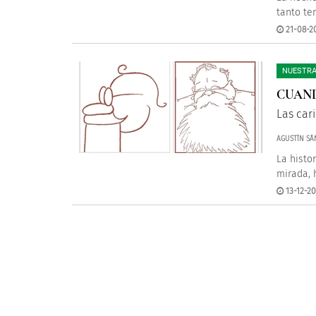
tanto te
21-08-2
NUESTRA
CUAND
Las car
AGUSTÍN SÁ
La histo
mirada, 
13-12-20