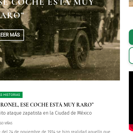
ESE COCHE ESTÁ MUY
S BARBAS CORTAR...
ARO”
LEER MÁS
LEER MÁS
S HISTORIAS
ORONEL, ESE COCHE ESTÁ MUY RARO”
lito ataque zapatista en la Ciudad de México
GO VIÑAS
 del 24 de noviembre de 1914 se hizo realidad aquello que