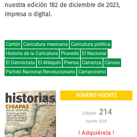
nuestra edición 182 de diciembre de 2023,
impresa
o
digital
.
Cartón
Caricatura mexicana
Caricatura política
Historia de la Caricatura
Pruneda
El Nacional
El Demócrata
El Arlequín
Prensa
Carranza
Caruso
Partido Nacional Revolucionario
Carrancismo
NÚMERO VIGENTE
214
Edición
Agosto 2026
! Adquiérela !