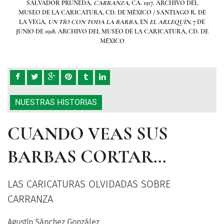
EL
SALVADOR PRUNEDA,
CARRANZA
, CA. 1917. ARCHIVO DEL
. DE
MUSEO DE LA CARICATURA, CD. DE MÉXICO / SANTIAGO R. DE
MUS
 7 DE
LA VEGA,
UN TÍO CON TODA LA BARBA
, EN
EL ARLEQUÍN
, 7 DE
LA 
D. DE
JUNIO DE 1918. ARCHIVO DEL MUSEO DE LA CARICATURA, CD. DE
JUNI
MÉXICO
NUESTRAS HISTORIAS
CUANDO VEAS SUS
BARBAS CORTAR...
LAS CARICATURAS OLVIDADAS SOBRE
CARRANZA
Agustín Sánchez González