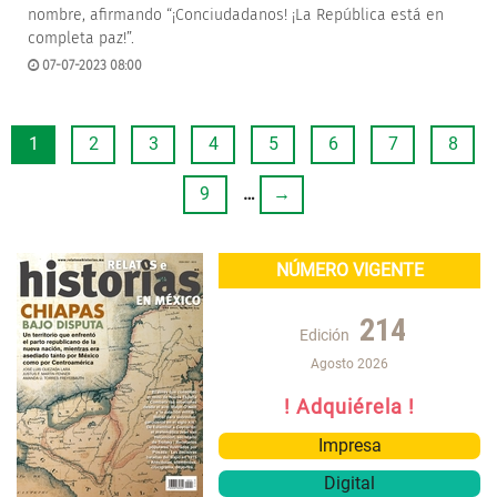
nombre, afirmando “¡Conciudadanos! ¡La República está en
completa paz!”.
07-07-2023 08:00
1
2
3
4
5
6
7
8
9
…
→
NÚMERO VIGENTE
214
Edición
Agosto 2026
! Adquiérela !
Impresa
Digital