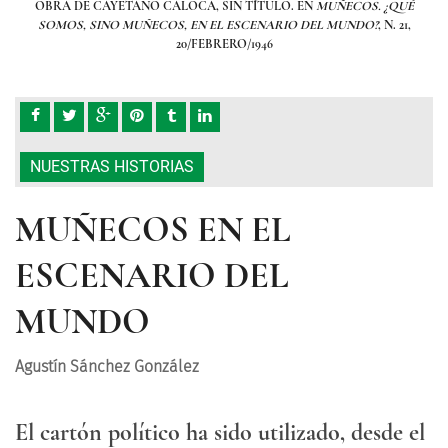
¿QUÉ
OBRA DE CAYETANO CALOCA, SIN TÍTULO. EN
MUÑECOS. ¿QUÉ
OBR
N. 21,
SOMOS, SINO MUÑECOS, EN EL ESCENARIO DEL MUNDO?
, N. 21,
SOM
20/FEBRERO/1946
NUESTRAS HISTORIAS
MUÑECOS EN EL
ESCENARIO DEL
MUNDO
Agustín Sánchez González
El cartón político ha sido utilizado, desde el