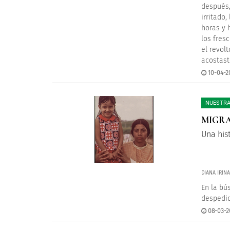
después,
irritado
horas y 
los fres
el revol
acostast
10-04-2
NUESTRA
MIGRA
Una his
DIANA IRIN
En la bú
despedid
08-03-2