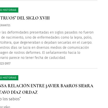
S HISTORIAS
TRUOS” DEL SIGLO XVIII
ERVANTES
e las deformidades presentadas en siglos pasados no fueron
 de nacimiento, sino de enfermedades como la lepra, polio,
, etcétera, que degeneraban o dejaban secuelas en el cuerpo.
estros días se lucra en diversos medios de comunicación
magen de rostros deformes. El señalamiento hacia lo
inario parece no tener fecha de caducidad.
23 09:17
S HISTORIAS
NSA RELACIÓN ENTRE JAVIER BARROS SIERRA
TAVO DÍAZ ORDAZ
o los sabios”
GO VIÑAS