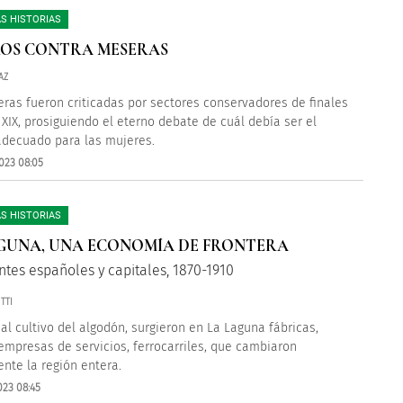
S HISTORIAS
OS CONTRA MESERAS
AZ
ras fueron criticadas por sectores conservadores de finales
o XIX, prosiguiendo el eterno debate de cuál debía ser el
adecuado para las mujeres.
023 08:05
S HISTORIAS
GUNA, UNA ECONOMÍA DE FRONTERA
ntes españoles y capitales, 1870-1910
TTI
 al cultivo del algodón, surgieron en La Laguna fábricas,
empresas de servicios, ferrocarriles, que cambiaron
nte la región entera.
023 08:45