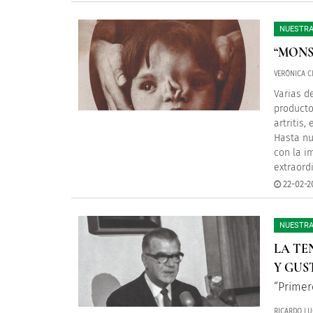
NUESTRA
“MONS
VERÓNICA C
Varias d
producto
artritis
Hasta nu
con la i
extraord
22-02-20
NUESTRA
LA TE
Y GUS
“Primer
RICARDO LU