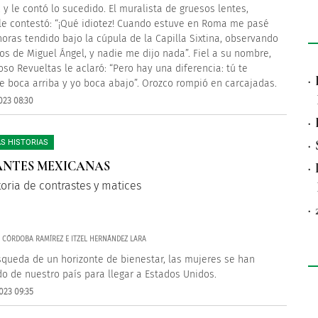
 y le contó lo sucedido. El muralista de gruesos lentes,
, le contestó: “¡Qué idiotez! Cuando estuve en Roma me pasé
horas tendido bajo la cúpula de la Capilla Sixtina, observando
cos de Miguel Ángel, y nadie me dijo nada”. Fiel a su nombre,
toso Revueltas le aclaró: “Pero hay una diferencia: tú te
·
e boca arriba y yo boca abajo”. Orozco rompió en carcajadas.
023 08:30
·
·
S HISTORIAS
NTES MEXICANAS
·
toria de contrastes y matices
·
A CÓRDOBA RAMÍREZ E ITZEL HERNÁNDEZ LARA
squeda de un horizonte de bienestar, las mujeres se han
o de nuestro país para llegar a Estados Unidos.
023 09:35