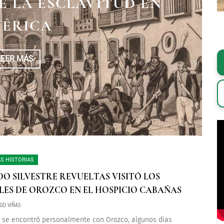
EN EL VIRREINATO DE
E LA ESCLAVITUD EN
A TRAVÉS DEL TIEMPO
VA ESPAÑA
ÉRICA
LEER MÁS
LEER MÁS
LEER MÁS
S HISTORIAS
O SILVESTRE REVUELTAS VISITÓ LOS
ES DE OROZCO EN EL HOSPICIO CABAÑAS
GO VIÑAS
e se encontró personalmente con Orozco, algunos días