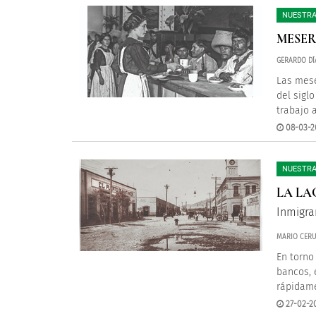
NUESTRA
MESER
GERARDO DÍ
Las mese
del sigl
trabajo 
08-03-2
NUESTRA
LA LA
Inmigra
MARIO CERU
En torno
bancos, 
rápidame
27-02-2