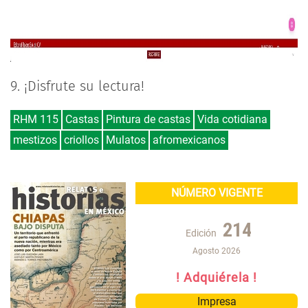
9. ¡Disfrute su lectura!
RHM 115
Castas
Pintura de castas
Vida cotidiana
mestizos
criollos
Mulatos
afromexicanos
NÚMERO VIGENTE
214
Edición
Agosto 2026
! Adquiérela !
Impresa