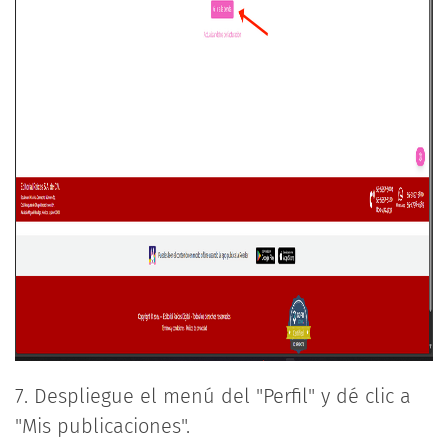
7. Despliegue el menú del "Perfil" y dé clic a
"Mis publicaciones".