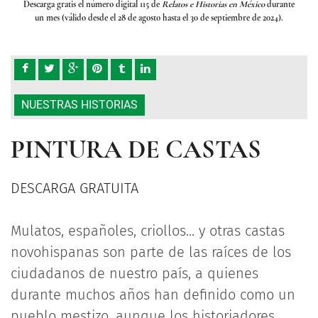
rante
Descarga gratis el número digital 115 de
Relatos e Historias en México
durante
Desca
4).
un mes (válido desde el 28 de agosto hasta el 30 de septiembre de 2024).
un
NUESTRAS HISTORIAS
PINTURA DE CASTAS
DESCARGA GRATUITA
Mulatos, españoles, criollos... y otras castas
novohispanas son parte de las raíces de los
ciudadanos de nuestro país, a
quienes
durante muchos años han definido como un
pueblo mestizo, aunque los historiadores