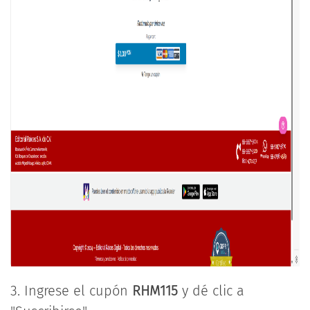
3. Ingrese el cupón
RHM115
y dé clic a