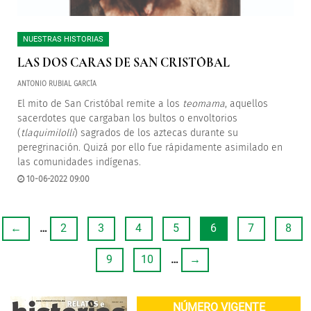
NUESTRAS HISTORIAS
LAS DOS CARAS DE SAN CRISTÓBAL
ANTONIO RUBIAL GARCÍA
El mito de San Cristóbal remite a los
teomama
, aquellos
sacerdotes que cargaban los bultos o envoltorios
(
tlaquimilolli
) sagrados de los aztecas durante su
peregrinación. Quizá por ello fue rápidamente asimilado en
las comunidades indígenas.
10-06-2022 09:00
←
…
2
3
4
5
6
7
8
9
10
…
→
NÚMERO VIGENTE