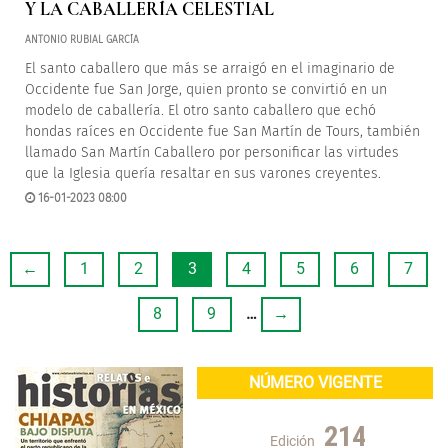
Y LA CABALLERÍA CELESTIAL
ANTONIO RUBIAL GARCÍA
El santo caballero que más se arraigó en el imaginario de
Occidente fue San Jorge, quien pronto se convirtió en un
modelo de caballería. El otro santo caballero que echó
hondas raíces en Occidente fue San Martín de Tours, también
llamado San Martín Caballero por personificar las virtudes
que la Iglesia quería resaltar en sus varones creyentes.
16-01-2023 08:00
←
1
2
3
4
5
6
7
8
9
…
→
NÚMERO VIGENTE
214
Edición