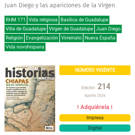
Juan Diego y las apariciones de la Virgen
RHM 171
Vida religiosa
Basílica de Guadalupe
Villa de Guadalupe
Virgen de Guadalupe
Juan Diego
Religión
Evangelización
Virreinato
Nueva España
Vida novohispana
NÚMERO VIGENTE
214
Edición
Agosto 2026
! Adquiérela !
Impresa
Digital