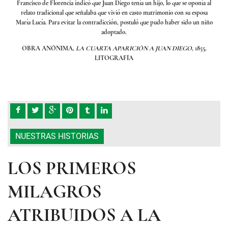
nía al
Francisco de Florencia indicó que Juan Diego tenía un hijo, lo que se oponía al
Franc
posa
relato tradicional que señalaba que vivió en casto matrimonio con su esposa
rel
n niño
María Lucía. Para evitar la contradicción, postuló que pudo haber sido un niño
María
adoptado.
1855,
OBRA ANÓNIMA,
LA CUARTA APARICIÓN A JUAN DIEGO
, 1855,
OB
LITOGRAFÍA
NUESTRAS HISTORIAS
LOS PRIMEROS
MILAGROS
ATRIBUIDOS A LA