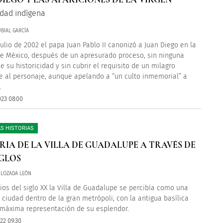
idad indígena
BIAL GARCÍA
 julio de 2002 el papa Juan Pablo II canonizó a Juan Diego en la
e México, después de un apresurado proceso, sin ninguna
e su historicidad y sin cubrir el requisito de un milagro
le al personaje, aunque apelando a “un culto inmemorial” a
.
023 08:00
S HISTORIAS
RIA DE LA VILLA DE GUADALUPE A TRAVÉS DE
IGLOS
 LOZADA LEÓN
pios del siglo XX la Villa de Guadalupe se percibía como una
ciudad dentro de la gran metrópoli, con la antigua basílica
máxima representación de su esplendor.
22 09:30