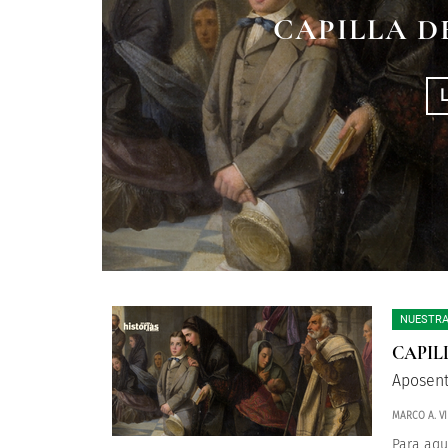
LOS SANTUARIO
“EL MÁS PEQU
CAPILLA D
NUEV
NUESTRA
CAPIL
Aposent
MARCO A. VI
Para aqu