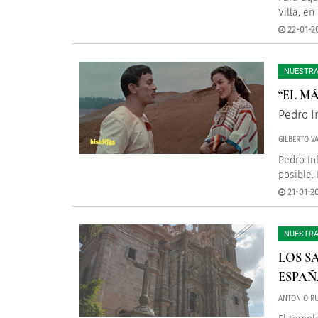
Villa, e
22-01-20
NUESTRA
“EL M
Pedro I
GILBERTO V
Pedro In
posible. 
21-01-20
NUESTRA
LOS S
ESPAÑ
ANTONIO RU