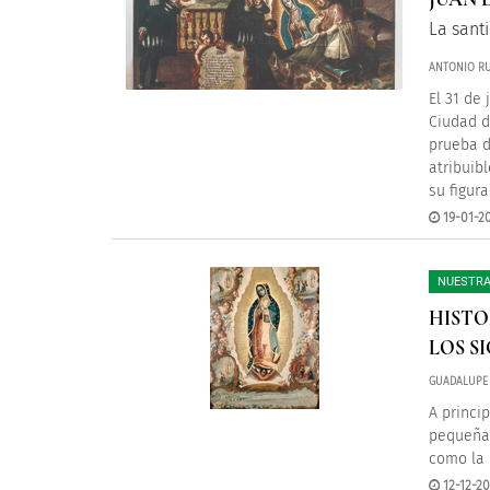
La sant
ANTONIO RU
El 31 de
Ciudad d
prueba d
atribuib
su figura
19-01-2
NUESTRA
HISTO
LOS S
GUADALUPE
A princi
pequeña 
como la 
12-12-20