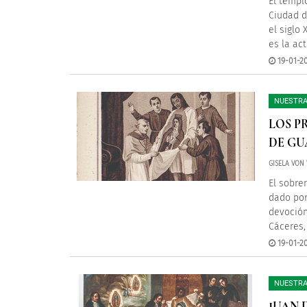
El templ
Ciudad d
el siglo
es la ac
19-01-2
NUESTRA
LOS P
DE GU
GISELA VON
El sobre
dado por
devoción
Cáceres,
19-01-20
NUESTRA
JUAN 