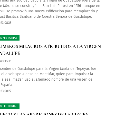
o más antiguo dedicado a la Virgen de Guadalupe fuera de la
e México se construyó en San Luís Potosí en 1656, aunque en
 XVIII se promovió una nueva edificación para reemplazarlo y
tual Basílica Santuario de Nuestra Señora de Guadalupe.
023 08:35
S HISTORIAS
RIMEROS MILAGROS ATRIBUIDOS A LA VIRGEN
ADALUPE
 WOBESER
nombre de Guadalupe para la Virgen María del Tepeyac fue
 el arzobispo Alonso de Montúfar, quien para impulsar la
 a esa imagen usó el afamado nombre de una virgen de
 España.
23 08:15
S HISTORIAS
DIEGO Y LAS APARICIONES DE LA VIRGEN