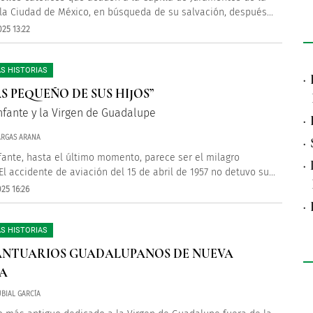
n la Ciudad de México, en búsqueda de su salvación, después...
25 13:22
S HISTORIAS
·
ÁS PEQUEÑO DE SUS HIJOS”
nfante y la Virgen de Guadalupe
·
ARGAS ARANA
·
fante, hasta el último momento, parece ser el milagro
·
El accidente de aviación del 15 de abril de 1957 no detuvo su...
25 16:26
·
S HISTORIAS
ANTUARIOS GUADALUPANOS DE NUEVA
A
BIAL GARCÍA