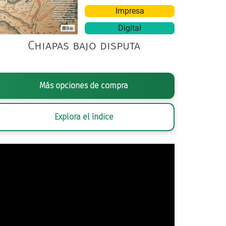
Impresa
Digital
Chiapas bajo disputa
 JOSÉ VIVAR Y VALDERRAMA (ATRIBUIDA),
APARICIÓN DE LA IMAGEN DE 
Más opciones de compra
ÓLEO SOBRE TELA. MUSEO NACIONAL DE HISTORIA, SECRETARÍA D
Explora el índice