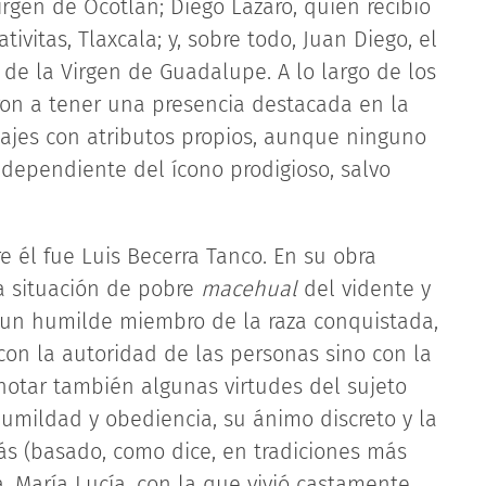
irgen de Ocotlán; Diego Lázaro, quien recibió
ivitas, Tlaxcala; y, sobre todo, Juan Diego, el
 de la Virgen de Guadalupe. A lo largo de los
zaron a tener una presencia destacada en la
najes con atributos propios, aunque ninguno
ndependiente del ícono prodigioso, salvo
e él fue Luis Becerra Tanco. En su obra
la situación de pobre
macehual
del vidente y
e un humilde miembro de la raza conquistada,
con la autoridad de las personas sino con la
 notar también algunas virtudes del sujeto
humildad y obediencia, su ánimo discreto y la
ás (basado, como dice, en tradiciones más
 María Lucía, con la que vivió castamente