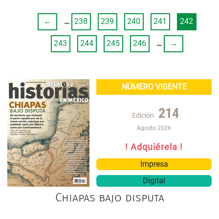
←
…
238
239
240
241
242
243
244
245
246
…
→
NÚMERO VIGENTE
214
Edición
Agosto 2026
! Adquiérela !
Impresa
Digital
Chiapas bajo disputa