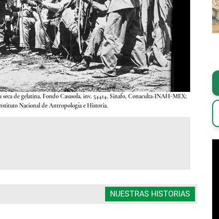
ca seca de gelatina, Fondo Casasola, inv. 54414, Sinafo, Conaculta-INAH-MEX;
El 20 de se
nstituto Nacional de Antropología e Historia.
algunos 
NUESTRAS HISTORIAS