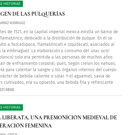
S HISTORIAS
IGEN DE LAS PULQUERÍAS
MÍREZ RODRÍGUEZ
tes de 1521, en la capital imperial mexica existía un barrio de
lamatzinco, dedicado a la distribución de pulque. En él se
ulto a Tezcatlipoca, Tlamatzíncatl e Izquitécatl, asociados al
a la embriaguez. La elaboración y consumo del
iztac octli
blanco) solo era permitida a las personas de muchos años
ían de enfriamiento corporal, pues, según creían los nahuas,
vía para calentar la sangre y los órganos internos del cuerpo
arácter de bebida caliente o solar. Y el aguamiel, savia de
 cultivados, era su opuesto, una bebida fría y refrescante.
021 08:00
S HISTORIAS
 LIBERATA, UNA PREMONICIÓN MEDIEVAL DE
BERACIÓN FEMENINA