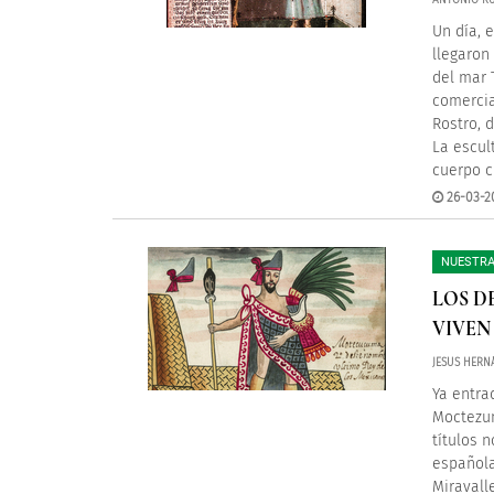
ANTONIO RU
Un día, 
llegaron
del mar 
comercia
Rostro, 
La escul
cuerpo c
26-03-2
NUESTRA
LOS D
VIVEN
JESUS HERN
Ya entra
Moctezum
títulos 
española
Miravall