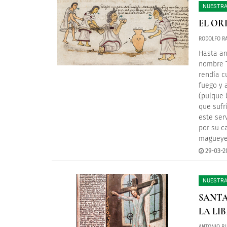
NUESTRA
EL OR
RODOLFO RA
Hasta an
nombre T
rendía c
fuego y 
(pulque 
que sufr
este ser
por su c
magueyes
29-03-2
NUESTRA
SANTA
LA LI