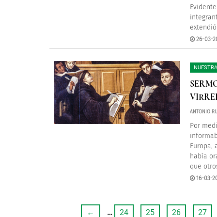
Evidente
integran
extendió
26-03-2
NUESTRA
SERMO
VIRRE
ANTONIO RU
Por medi
informab
Europa, a
había or
que otro
16-03-2
←
…
24
25
26
27