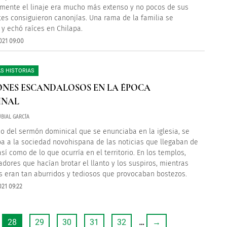
mente el linaje era mucho más extenso y no pocos de sus
tes consiguieron canonjías. Una rama de la familia se
 y echó raíces en Chilapa.
021 09:00
S HISTORIAS
NES ESCANDALOSOS EN LA ÉPOCA
INAL
BIAL GARCÍA
o del sermón dominical que se enunciaba en la iglesia, se
a a la sociedad novohispana de las noticias que llegaban de
sí como de lo que ocurría en el territorio. En los templos,
adores que hacían brotar el llanto y los suspiros, mientras
s eran tan aburridos y tediosos que provocaban bostezos.
021 09:22
28
29
30
31
32
…
→