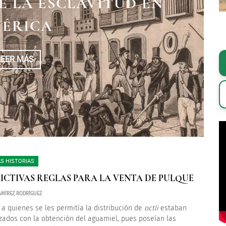
EN EL VIRREINATO DE
E LA ESCLAVITUD EN
A TRAVÉS DEL TIEMPO
VA ESPAÑA
ÉRICA
LEER MÁS
LEER MÁS
LEER MÁS
S HISTORIAS
ICTIVAS REGLAS PARA LA VENTA DE PULQUE
MÍREZ RODRÍGUEZ
 a quienes se les permitía la distribución de
octli
estaban
izados con la obtención del aguamiel, pues poseían las