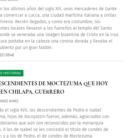
BIAL GARCÍA
en los últimos años del siglo XIII, unos mercaderes de Gante
 a comerciar a Lucca, una ciudad marítima italiana a orillas
Tirreno. Recién llegados, y como era costumbre, los
ntes locales llevaron a los fuereños al templo del Santo
donde se veneraba una imagen bizantina de Cristo en la cruz.
tura portaba en la cabeza una corona dorada y llevaba el
ubierto por un gran faldón.
021 09:40
S HISTORIAS
ESCENDIENTES DE MOCTEZUMA QUE HOY
 EN CHILAPA, GUERRERO
ÁNDEZ JAIMES
do el siglo XVII, los descendientes de Pedro e Isabel
a, hijos de Xocoyotzin fueron, además, agraciados con
nobiliarios que aún son reconocidos por la monarquía
. A los de Isabel se les concedió el título de condes de
e; y a los de Pedro, el de condes de Moctezuma.