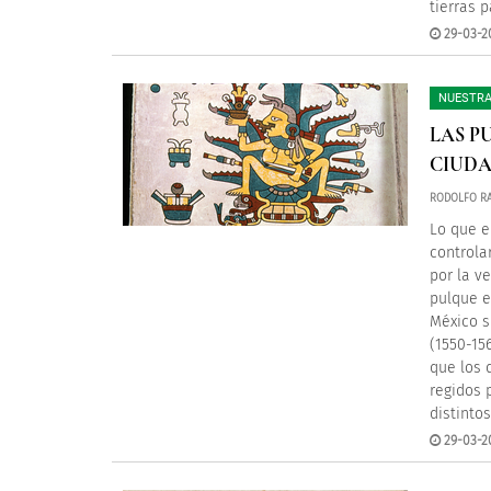
tierras 
29-03-2
NUESTRA
LAS P
CIUDA
RODOLFO RA
Lo que e
controla
por la v
pulque e
México s
(1550-15
que los 
regidos 
distinto
29-03-2