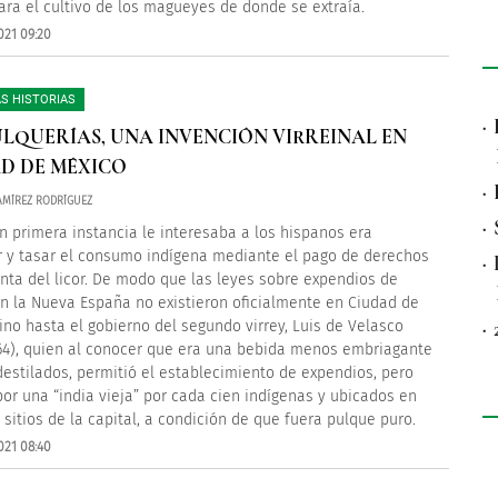
para el cultivo de los magueyes de donde se extraía.
021 09:20
S HISTORIAS
·
ULQUERÍAS, UNA INVENCIÓN VIRREINAL EN
D DE MÉXICO
·
MÍREZ RODRÍGUEZ
·
n primera instancia le interesaba a los hispanos era
r y tasar el consumo indígena mediante el pago de derechos
·
enta del licor. De modo que las leyes sobre expendios de
n la Nueva España no existieron oficialmente en Ciudad de
·
ino hasta el gobierno del segundo virrey, Luis de Velasco
64), quien al conocer que era una bebida menos embriagante
destilados, permitió el establecimiento de expendios, pero
por una “india vieja” por cada cien indígenas y ubicados en
s sitios de la capital, a condición de que fuera pulque puro.
021 08:40