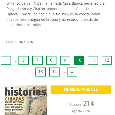
chilango de San Ángel, la llamada Casa Blanca perteneció a
Diego de Arce y Chacón, primer conde del Valle de
Oploca. Construida hacia el siglo XVIII, es la construcción
privada más antigua de la zona y ha estado rodeada de
misteriosas historias.
20-01-2022 09:36
←
…
6
7
8
9
10
11
12
13
14
…
→
NÚMERO VIGENTE
214
Edición
Agosto 2026