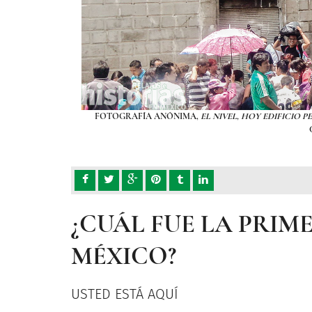
, 2013. WIKIMEDIA
FOTOGRAFÍA ANÓNIMA,
EL NIVEL, HOY EDIFICIO 
¿CUÁL FUE LA PRIM
MÉXICO?
USTED ESTÁ AQUÍ