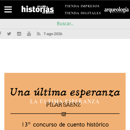
TIENDA IMPRESOS
TIENDA DIGITALES
7-ago-2026.
LAS FOTOS DEL FUSILAMIENTO
CON UNA CAUSA INMORTAL
CON UNA CAUSA INMORTAL
LA ÚLTIMA ESPERANZA
ROSARIO