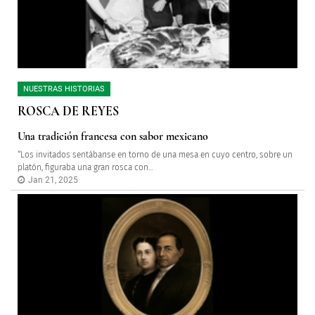
NUESTRAS HISTORIAS
ROSCA DE REYES
Una tradición francesa con sabor mexicano
“Los invitados sentábanse en torno de una mesa en cuyo centro, sobre un
platón, figuraba una gran rosca con...
Jan 21, 2025