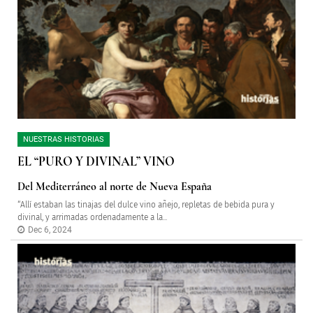
NUESTRAS HISTORIAS
EL “PURO Y DIVINAL” VINO
Del Mediterráneo al norte de Nueva España
“Allí estaban las tinajas del dulce vino añejo, repletas de bebida pura y
divinal, y arrimadas ordenadamente a la...
Dec 6, 2024