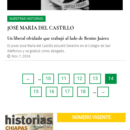
NUESTRAS HISTORIAS
JOSÉ MARÍA DEL CASTILLO
Un liberal olvidado que trabajó al lado de Benito Juárez
El joven José María del Castillo estudió Derecho en el Colegio de San
Ildefonso y se graduó como abogado...
Nov 7, 2024
←
…
10
11
12
13
14
15
16
17
18
…
→
NÚMERO VIGENTE