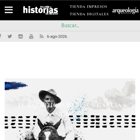
TIENDA IMPRESOS
TIENDA DIGITALES
6-ago-2026.
EL SACRIFICIO DE JESÚS GARCÍA
PASIONES EN LA ISLA DE
CON UNA CAUSA INMORTAL
HISTORIA VERDADERA…
ROSARIO
CLIPPERTON
CORONA