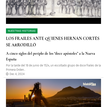
NUESTRAS HISTORIAS
LOS FRAILES ANTE QUIENES HERNÁN CORTÉS
SE ARRODILLÓ
A cinco siglos del periplo de los “doce apóstoles” a la Nueva
España
Por la tarde del 18 de junio de 1524, un escoltado grupo de doce frailes de la
Primera Orden...
Dec 4, 2024