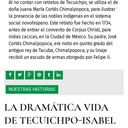
l de
Al no contar con retratos de Tecuichpo, se utiliza el de
Al n
rar
doña Juana María Cortés Chimalpopoca, para ilustrar
doña
la presencia de las nobles indígenas en el sistema
la p
,
social novohispano. Este retrato fue hecho en 1734,
soci
antes de entrar al convento de Corpus Christi, para
ante
osé
indias cacicas, en la Ciudad de México. Su padre, José
indi
l
Cortés Chimalpopoca, era nieto en quinto grado del
Cort
antiguo rey de Tacuba, Chimalpopoca, y su linaje
anti
recibió un escudo de armas otorgado por Felipe II.
reci
NUESTRAS HISTORIAS
LA DRAMÁTICA VIDA
DE TECUICHPO-ISABEL