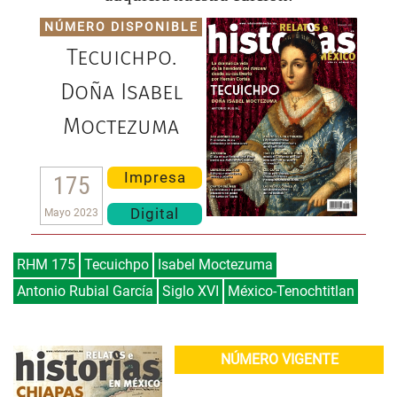
NÚMERO DISPONIBLE
Tecuichpo.
Doña Isabel
Moctezuma
Impresa
175
Digital
Mayo 2023
RHM 175
Tecuichpo
Isabel Moctezuma
Antonio Rubial García
Siglo XVI
México-Tenochtitlan
NÚMERO VIGENTE